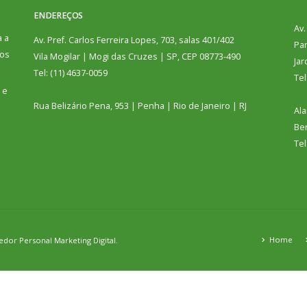
ENDEREÇOS
Av.
a a
Av. Pref. Carlos Ferreira Lopes, 703, salas 401/402
Par
sos
Vila Mogilar | Mogi das Cruzes | SP, CEP 08773-490
Jar
Tel: (11) 4637-0059
Tel
 e
Rua Belizário Pena, 953 | Penha | Rio de Janeiro | RJ
Ala
Ber
Tel
Home
nedor
Personal Marketing Digital.