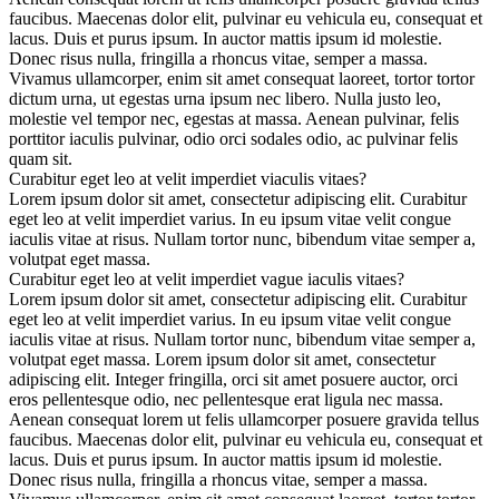
faucibus. Maecenas dolor elit, pulvinar eu vehicula eu, consequat et
lacus. Duis et purus ipsum. In auctor mattis ipsum id molestie.
Donec risus nulla, fringilla a rhoncus vitae, semper a massa.
Vivamus ullamcorper, enim sit amet consequat laoreet, tortor tortor
dictum urna, ut egestas urna ipsum nec libero. Nulla justo leo,
molestie vel tempor nec, egestas at massa. Aenean pulvinar, felis
porttitor iaculis pulvinar, odio orci sodales odio, ac pulvinar felis
quam sit.
Curabitur eget leo at velit imperdiet viaculis vitaes?
Lorem ipsum dolor sit amet, consectetur adipiscing elit. Curabitur
eget leo at velit imperdiet varius. In eu ipsum vitae velit congue
iaculis vitae at risus. Nullam tortor nunc, bibendum vitae semper a,
volutpat eget massa.
Curabitur eget leo at velit imperdiet vague iaculis vitaes?
Lorem ipsum dolor sit amet, consectetur adipiscing elit. Curabitur
eget leo at velit imperdiet varius. In eu ipsum vitae velit congue
iaculis vitae at risus. Nullam tortor nunc, bibendum vitae semper a,
volutpat eget massa. Lorem ipsum dolor sit amet, consectetur
adipiscing elit. Integer fringilla, orci sit amet posuere auctor, orci
eros pellentesque odio, nec pellentesque erat ligula nec massa.
Aenean consequat lorem ut felis ullamcorper posuere gravida tellus
faucibus. Maecenas dolor elit, pulvinar eu vehicula eu, consequat et
lacus. Duis et purus ipsum. In auctor mattis ipsum id molestie.
Donec risus nulla, fringilla a rhoncus vitae, semper a massa.