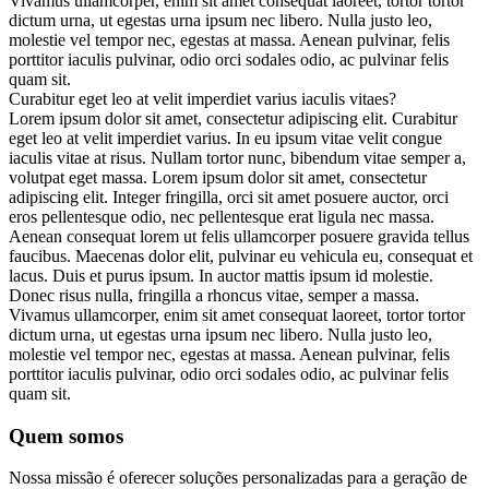
Vivamus ullamcorper, enim sit amet consequat laoreet, tortor tortor
dictum urna, ut egestas urna ipsum nec libero. Nulla justo leo,
molestie vel tempor nec, egestas at massa. Aenean pulvinar, felis
porttitor iaculis pulvinar, odio orci sodales odio, ac pulvinar felis
quam sit.
Curabitur eget leo at velit imperdiet varius iaculis vitaes?
Lorem ipsum dolor sit amet, consectetur adipiscing elit. Curabitur
eget leo at velit imperdiet varius. In eu ipsum vitae velit congue
iaculis vitae at risus. Nullam tortor nunc, bibendum vitae semper a,
volutpat eget massa. Lorem ipsum dolor sit amet, consectetur
adipiscing elit. Integer fringilla, orci sit amet posuere auctor, orci
eros pellentesque odio, nec pellentesque erat ligula nec massa.
Aenean consequat lorem ut felis ullamcorper posuere gravida tellus
faucibus. Maecenas dolor elit, pulvinar eu vehicula eu, consequat et
lacus. Duis et purus ipsum. In auctor mattis ipsum id molestie.
Donec risus nulla, fringilla a rhoncus vitae, semper a massa.
Vivamus ullamcorper, enim sit amet consequat laoreet, tortor tortor
dictum urna, ut egestas urna ipsum nec libero. Nulla justo leo,
molestie vel tempor nec, egestas at massa. Aenean pulvinar, felis
porttitor iaculis pulvinar, odio orci sodales odio, ac pulvinar felis
quam sit.
Quem somos
Nossa missão é oferecer soluções personalizadas para a geração de