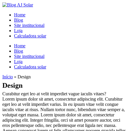
Home
Blog
Site institucional
Loja
Calculadora solar
Home
Blog
Site institucional
Loja
Calculadora solar
Início
»
Design
Design
Curabitur eget leo at velit imperdiet vague iaculis vitaes?
Lorem ipsum dolor sit amet, consectetur adipiscing elit. Curabitur
eget leo at velit imperdiet varius. In eu ipsum vitae velit congue
iaculis vitae at risus. Nullam tortor nunc, bibendum vitae semper a,
volutpat eget massa. Lorem ipsum dolor sit amet, consectetur
adipiscing elit. Integer fringilla, orci sit amet posuere auctor, orci
eros pellentesque odio, nec pellentesque erat ligula nec massa.
Aenean consequat lorem ut felis ullamcorper posuere gravida tellus