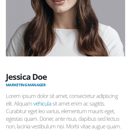
Jessica Doe
MARKETING MANAGER
Lorem ipsum dolor sit amet, consectetur adipiscing
elit. Aliquam
vehicula
sit amet enim ac sagittis.
Curabitur eget leo varius, elementum mauris eget,
egestas quam. Donec ante risus, dapibus sed lectus
non, lacinia vestibulum nisi. Morbi vitae augue quam.