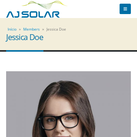
Início
»
Members
»
Jessica Doe
Jessica Doe