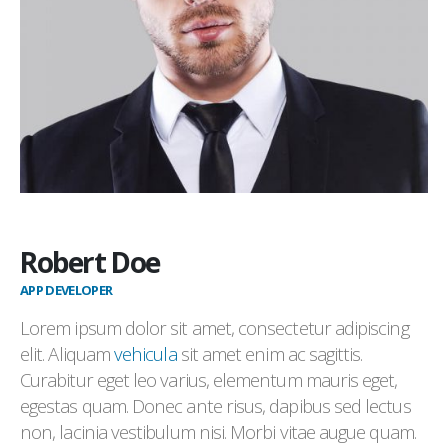
Robert Doe
APP DEVELOPER
Lorem ipsum dolor sit amet, consectetur adipiscing
elit. Aliquam
vehicula
sit amet enim ac sagittis.
Curabitur eget leo varius, elementum mauris eget,
egestas quam. Donec ante risus, dapibus sed lectus
non, lacinia vestibulum nisi. Morbi vitae augue quam.