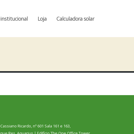
 institucional
Loja
Calculadora solar
 Cassiano Ricardo, nº 601 Sala 161 e 163,
que Res. Aquarius | Edifício The One Office Tower