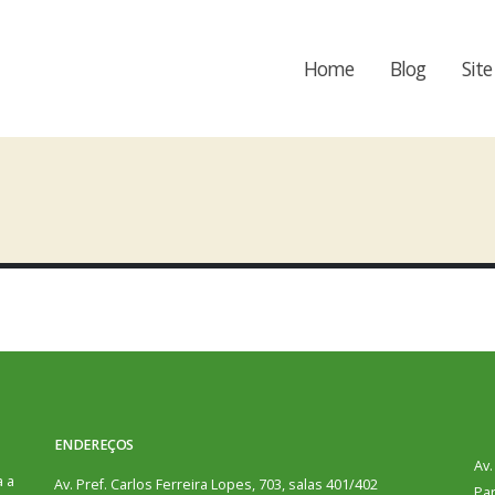
Home
Blog
Site
ENDEREÇOS
Av.
a a
Av. Pref. Carlos Ferreira Lopes, 703, salas 401/402
Par