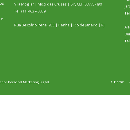
sos
Vila Mogilar | Mogi das Cruzes | SP, CEP 08773-490
Jar
Tel: (11) 4637-0059
Tel
 e
Rua Belizário Pena, 953 | Penha | Rio de Janeiro | RJ
Ala
Ber
Tel
Home
nedor
Personal Marketing Digital.