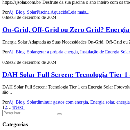
https://ajsolar.com.br/ Desfrute da sua piscina o ano inteiro com os t
Por
Aj_Blog_Solar
Piscina Aquecida
Leia mais...
03
dez
3 de dezembro de 2024
On-Grid, Off-Grid ou Zero Grid? Energia 
Energia Solar Adaptada às Suas Necessidades On-Grid, Off-Grid ou Ze
Por
Aj_Blog_Solar
gerar a própria energia
,
Instalação de Energia Solar
02
dez
2 de dezembro de 2024
DAH Solar Full Screen: Tecnologia Tier 1
DAH Solar Full Screen: Tecnologia Tier 1 em Energia Solar Fotovoltai
são...
Por
Aj_Blog_Solar
diminuir gastos com energia
,
Energia solar
,
energia
1
2
…
4
Next
Categorias