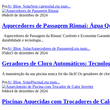
Por
Aj_Blog_Solar
Sem categoria
Leia mais...
06
dez
6 de dezembro de 2024
Aquecedores de Passagem Rinnai: Água Qu
Aquecedores de Passagem da Rinnai: Conforto e Economia Garantido
durabilidade e tecnologia...
Por
Aj_Blog_Solar
Aquecedores de Passagem
Leia mais...
05
dez
5 de dezembro de 2024
Geradores de Cloro Automáticos: Tecnolog
A manutenção da sua piscina nunca foi tão fácil! Os geradores de clo
Por
Aj_Blog_Solar
Piscina
Leia mais...
04
dez
4 de dezembro de 2024
Piscinas Aquecidas com Trocadores de Cal