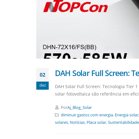
DAH Solar Full Screen: Te
02
dez
DAH Solar Full Screen: Tecnologia Tier 
solar fotovoltaica são referência em efic
Por
Aj_Blog_Solar
diminuir gastos com energia
,
Energia solar
solares
,
Notícias
,
Placa solar
,
Sustentabilidade