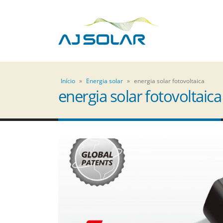
Início
»
Energia solar
»
energia solar fotovoltaica
energia solar fotovoltaica