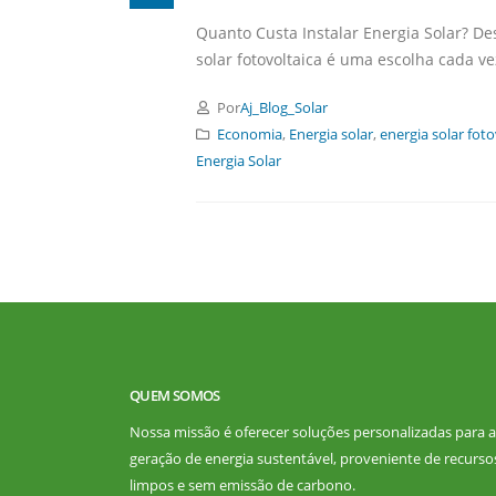
Quanto Custa Instalar Energia Solar? De
solar fotovoltaica é uma escolha cada ve
Por
Aj_Blog_Solar
Economia
,
Energia solar
,
energia solar foto
Energia Solar
QUEM SOMOS
Nossa missão é oferecer soluções personalizadas para a
geração de energia sustentável, proveniente de recurso
limpos e sem emissão de carbono.