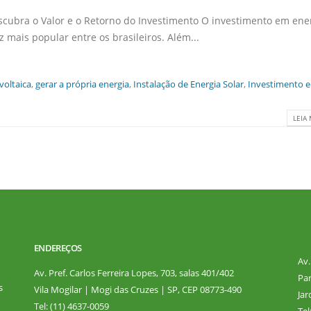
scubra o Valor e o Retorno do Investimento O investimento em ene
z mais popular entre os brasileiros. Além...
voltaica
,
gerar a própria energia
,
Instalação de Energia Solar
,
Investimento 
LEIA 
ENDEREÇOS
Av.
Av. Pref. Carlos Ferreira Lopes, 703, salas 401/402
Par
s
Vila Mogilar | Mogi das Cruzes | SP, CEP 08773-490
Jar
Tel: (11) 4637-0059