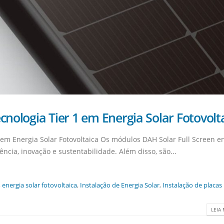
cnologia Tier 1 em Energia Solar Fotovolt
1 em Energia Solar Fotovoltaica Os módulos DAH Solar Full Screen e
iência, inovação e sustentabilidade. Além disso, são...
,
energia solar fotovoltaica
,
Instalação de Energia Solar
,
Instalação de placas
LEIA 