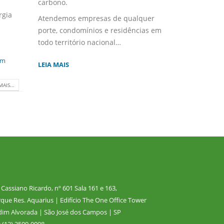
carbono.
rgia
Atendemos empresas de qualquer
porte, condomínios e residências em
todo território nacional…
em
LEIA MAIS
MAIS...
 Cassiano Ricardo, nº 601 Sala 161 e 163,
que Res. Aquarius | Edifício The One Office Tower
dim Alvorada | São José dos Campos | SP