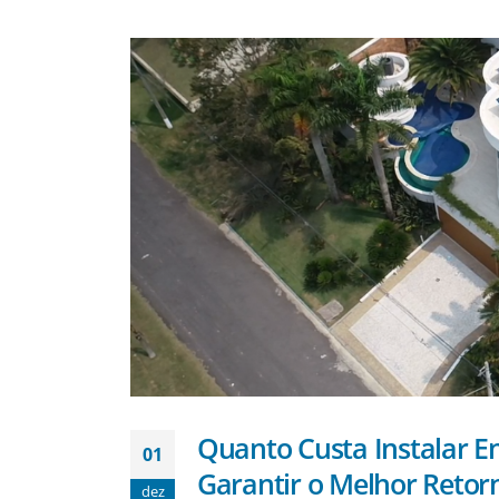
Quanto Custa Instalar E
01
Garantir o Melhor Retor
dez