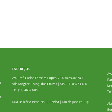
ENDEREÇOS
Av.
Av. Pref. Carlos Ferreira Lopes, 703, salas 401/402
Par
s
Vila Mogilar | Mogi das Cruzes | SP, CEP 08773-490
Jar
Tel: (11) 4637-0059
Tel
e
Rua Belizário Pena, 953 | Penha | Rio de Janeiro | RJ
Ala
Ber