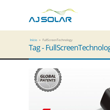
Início
»
FullScreenTechnology
Tag - FullScreenTechnolo