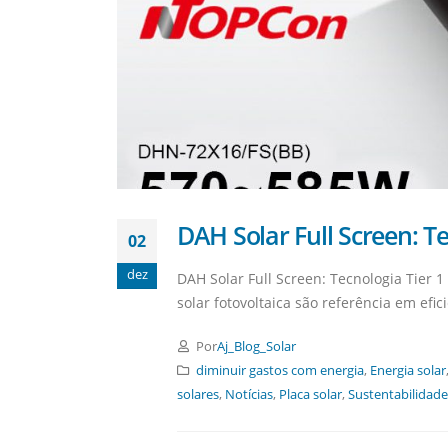
DAH Solar Full Screen: Te
02
dez
DAH Solar Full Screen: Tecnologia Tier 
solar fotovoltaica são referência em efic
Por
Aj_Blog_Solar
diminuir gastos com energia
,
Energia solar
solares
,
Notícias
,
Placa solar
,
Sustentabilidade