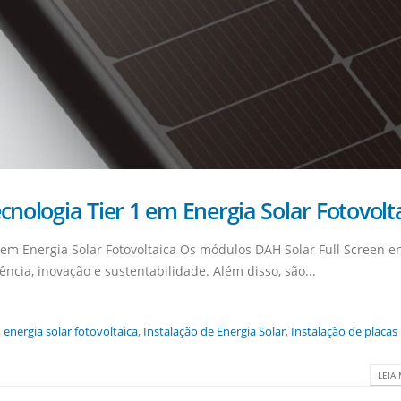
cnologia Tier 1 em Energia Solar Fotovolt
1 em Energia Solar Fotovoltaica Os módulos DAH Solar Full Screen e
iência, inovação e sustentabilidade. Além disso, são...
,
energia solar fotovoltaica
,
Instalação de Energia Solar
,
Instalação de placas
LEIA 