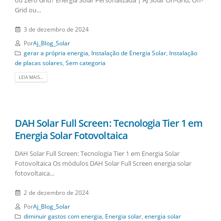
ou Zero Grid? Energia Solar Personalizada | AJ Solar On-Grid, Off-
Grid ou...
3 de dezembro de 2024
Por
Aj_Blog_Solar
gerar a própria energia
,
Instalação de Energia Solar
,
Instalação
de placas solares
,
Sem categoria
LEIA MAIS...
DAH Solar Full Screen: Tecnologia Tier 1 em
Energia Solar Fotovoltaica
DAH Solar Full Screen: Tecnologia Tier 1 em Energia Solar
Fotovoltaica Os módulos DAH Solar Full Screen energia solar
fotovoltaica...
2 de dezembro de 2024
Por
Aj_Blog_Solar
diminuir gastos com energia
,
Energia solar
,
energia solar