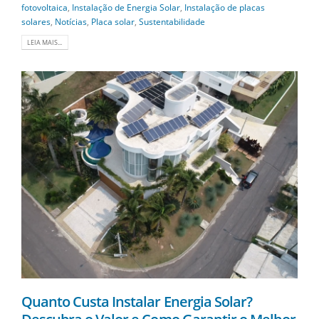
fotovoltaica
,
Instalação de Energia Solar
,
Instalação de placas
solares
,
Notícias
,
Placa solar
,
Sustentabilidade
LEIA MAIS...
Quanto Custa Instalar Energia Solar?