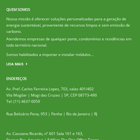
QUEM SOMOS
Nossa missão é oferecer soluções personalizadas para a geração de
energia sustentável, proveniente de recursos limpos e sem emissão de
carbono.
Atendemos empresas de qualquer porte, condomínios e residências em
todo território nacional.
Somos habilitados a importar e instalar módulos…
LEIA MAIS
ENDEREÇOS
Av. Pref. Carlos Ferreira Lopes, 703, salas 401/402
Vila Mogilar | Mogi das Cruzes | SP, CEP 08773-490
Tel: (11) 4637-0059
Rua Belizário Pena, 953 | Penha | Rio de Janeiro | RJ
Av. Cassiano Ricardo, nº 601 Sala 161 e 163,
Parque Res. Aquarius | Edifício The One Office Tower